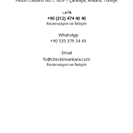
Filistin Caddesi No:1, GOP / Çankaya, Ankara, Türkiye
هاتف:
دش
+90 (312) 474 40 40
Rezervasyon ve İletişim
WhatsApp:
مستلزمات غرفة الاستحمام
+90 535 379 34 43
Email:
fo@checkinnankara.com
غرفة استحمام
Rezervasyon ve İletişim
مستلزمات الحمام
نعال
حوض