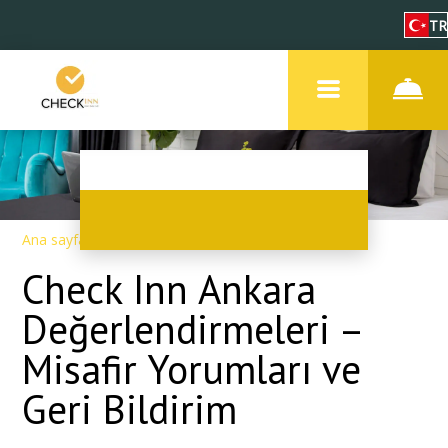
TR
Ana sayfa
–
Otel hakkında
–
Değerlendirmeler
Check Inn Ankara
Değerlendirmeleri –
Misafir Yorumları ve
Geri Bildirim