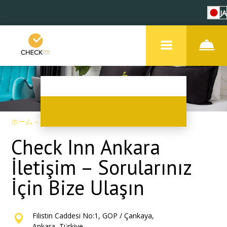
JA
ホーム
–
連絡先
Check Inn Ankara
İletişim – Sorularınız
İçin Bize Ulaşın
Filistin Caddesi No:1, GOP / Çankaya,
Ankara, Türkiye