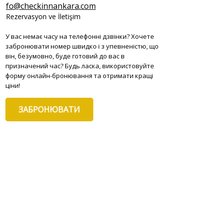
fo@checkinnankara.com
Rezervasyon ve İletişim
У вас немає часу на телефонні дзвінки? Хочете
забронювати номер швидко і з упевненістю, що
він, безумовно, буде готовий до вас в
призначений час? Будь ласка, використовуйте
форму онлайн-бронювання та отримати кращі
ціни!
ЗАБРОНЮВАТИ