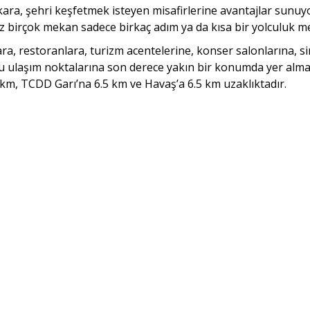
ra, şehri keşfetmek isteyen misafirlerine avantajlar sunuyor. İ
niz birçok mekan sadece birkaç adım ya da kısa bir yolculuk m
ra, restoranlara, turizm acentelerine, konser salonlarına, sin
lu ulaşım noktalarına son derece yakın bir konumda yer alm
km, TCDD Garı’na 6.5 km ve Havaş’a 6.5 km uzaklıktadır.