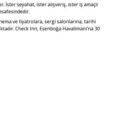
ster seyahat, ister alışveriş, ister iş amaçlı
esafesindedir.
ema ve tiyatrolara, sergi salonlarına, tarihi
aktadır. Check Inn, Esenboğa Havalimanı’na 30